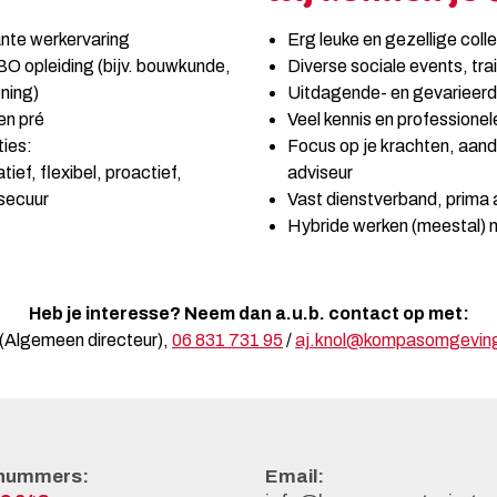
ante werkervaring
Erg leuke en gezellige coll
O opleiding (bijv. bouwkunde,
Diverse sociale events, tra
ening)
Uitdagende- en gevarieerd
en pré
Veel kennis en professionel
ies:
Focus op je krachten, aand
ef, flexibel, proactief,
adviseur
 secuur
Vast dienstverband, prima
Hybride werken (meestal) 
Heb je interesse? Neem dan a.u.b. contact op met:
 (Algemeen directeur),
06 831 731 95
/
aj.knol@kompasomgeving
nummers:
Email: