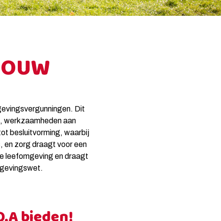
BOUW
gevingsvergunningen. Dit
ten, werkzaamheden aan
ot besluitvorming, waarbij
es, en zorg draagt voor een
eke leefomgeving en draagt
Omgevingswet.
O.A bieden!