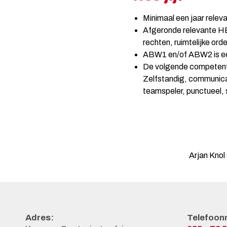
Minimaal een jaar relev
Afgeronde relevante HB
rechten, ruimtelijke ord
ABW1 en/of ABW2 is e
De volgende competent
Zelfstandig, communicati
teamspeler, punctueel,
Arjan Knol
Adres:
Telefoon