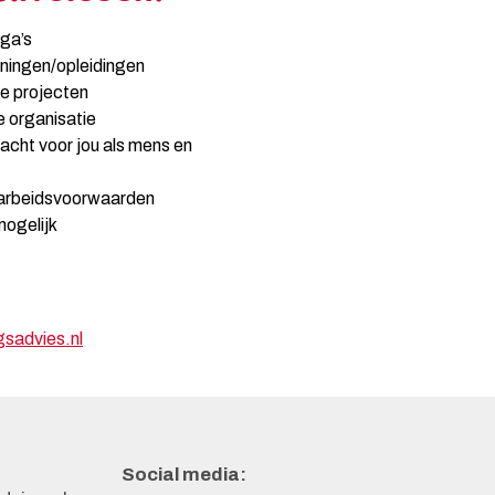
ega’s
iningen/opleidingen
e projecten
e organisatie
acht voor jou als mens en
 arbeidsvoorwaarden
mogelijk
sadvies.nl
Social media: