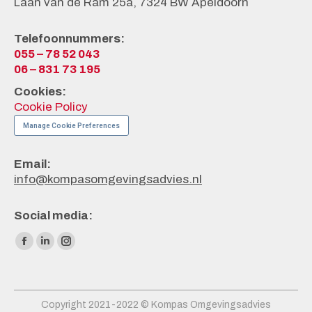
Laan van de Ram 25a, 7324 BW Apeldoorn
Telefoonnummers:
055 – 78 52 043
06 – 831 73 195
Cookies:
Cookie Policy
Manage Cookie Preferences
Email:
info@kompasomgevingsadvies.nl
Social media:
Vind ons op:
Facebook
Linkedin
Instagram
page
page
page
opens
opens
opens
in
in
in
Copyright 2021-2022 © Kompas Omgevingsadvies