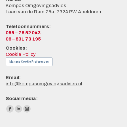
Kompas Omgevingsadvies
Laan van de Ram 25a, 7324 BW Apeldoorn
Telefoonnummers:
055 – 78 52 043
06 – 831 73 195
Cookies:
Cookie Policy
Manage Cookie Preferences
Email:
info@kompasomgevingsadvies.nl
Social media:
Vind ons op:
Facebook
Linkedin
Instagram
page
page
page
opens
opens
opens